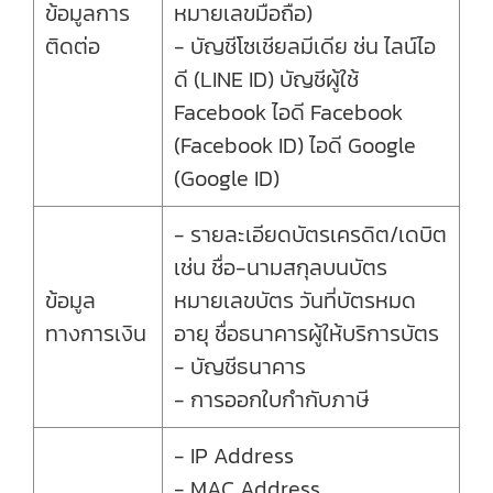
ข้อมูลการ
หมายเลขมือถือ)
ติดต่อ
- บัญชีโซเชียลมีเดีย ช่น ไลน์ไอ
ดี (LINE ID) บัญชีผู้ใช้
Facebook ไอดี Facebook
(Facebook ID) ไอดี Google
(Google ID)
- รายละเอียดบัตรเครดิต/เดบิต
เช่น ชื่อ-นามสกุลบนบัตร
ข้อมูล
หมายเลขบัตร วันที่บัตรหมด
ทางการเงิน
อายุ ชื่อธนาคารผู้ให้บริการบัตร
- บัญชีธนาคาร
- การออกใบกำกับภาษี
- IP Address
- MAC Address