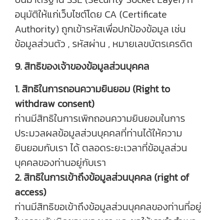
อนุมัติให้แก่เว็บไซต์โดย CA (Certificate
Authority) ถูกเข้ารหัสเพื่อปกป้องข้อมูล เช่น
ข้อมูลส่วนตัว , รหัสผ่าน , หมายเลขบัตรเครดิต
9. สิทธิของเจ้าของข้อมูลส่วนบุคคล
1. สิทธิในการถอนความยินยอม (Right to
withdraw consent)
ท่านมีสิทธิในการเพิกถอนความยินยอมในการ
ประมวลผลข้อมูลส่วนบุคคลที่ท่านได้ให้ความ
ยินยอมกับเรา ได้ ตลอดระยะเวลาที่ข้อมูลส่วน
บุคคลของท่านอยู่กับเรา
2. สิทธิในการเข้าถึงข้อมูลส่วนบุคคล (right of
access)
ท่านมีสิทธิขอเข้าถึงข้อมูลส่วนบุคคลของท่านที่อยู่