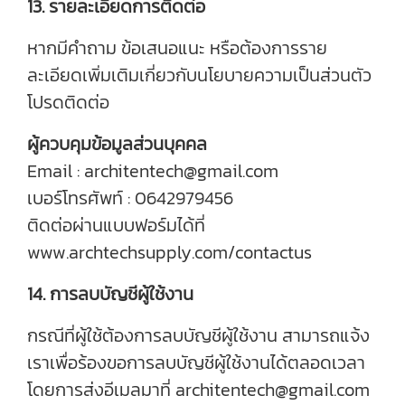
13. รายละเอียดการติดต่อ
หากมีคำถาม ข้อเสนอแนะ หรือต้องการราย
ละเอียดเพิ่มเติมเกี่ยวกับนโยบายความเป็นส่วนตัว
โปรดติดต่อ
ผู้ควบคุมข้อมูลส่วนบุคคล
Email : architentech@gmail.com
เบอร์โทรศัพท์ : 0642979456
ติดต่อผ่านแบบฟอร์มได้ที่
www.archtechsupply.com/contactus
14. การลบบัญชีผู้ใช้งาน
กรณีที่ผู้ใช้ต้องการลบบัญชีผู้ใช้งาน สามารถแจ้ง
เราเพื่อร้องขอการลบบัญชีผู้ใช้งานได้ตลอดเวลา
โดยการส่งอีเมลมาที่ architentech@gmail.com