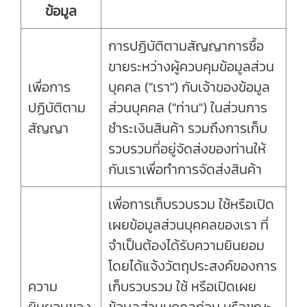
ข้อมูล
การปฏิบัติตามสัญญาการซื้อ
ขายระหว่างผู้ควบคุมข้อมูลส่วน
เพื่อการ
บุคคล ("เรา") กับเจ้าของข้อมูล
ปฏิบัติตาม
ส่วนบุคคล ("ท่าน") ในส่วนการ
สัญญา
ชำระเงินสินค้า รวมถึงการเก็บ
รวบรวมที่อยู่จัดส่งของท่านให้
กับเราเพื่อทำการจัดส่งสินค้า
เพื่อการเก็บรวบรวม ใช้หรือเปิด
เผยข้อมูลส่วนบุคคลของเรา ที่
จำเป็นต้องได้รับความยินยอม
โดยได้แจ้งวัตถุประสงค์ของการ
ความ
เก็บรวบรวม ใช้ หรือเปิดเผย