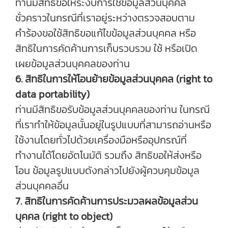
ท่านมีสิทธิขอให้ระงับการใช้ข้อมูลส่วนบุคคล
ชั่วคราวในกรณีที่เราอยู่ระหว่างตรวจสอบตาม
คำร้องขอใช้สิทธิขอแก้ไขข้อมูลส่วนบุคคล หรือ
สิทธิในการคัดค้านการเก็บรวบรวม ใช้ หรือเปิด
เผยข้อมูลส่วนบุคคลของท่าน
6. สิทธิในการให้โอนย้ายข้อมูลส่วนบุคคล (right to
data portability)
ท่านมีสิทธิขอรับข้อมูลส่วนบุคคลของท่าน ในกรณี
ที่เราทำให้ข้อมูลนั้นอยู่ในรูปแบบที่สามารถอ่านหรือ
ใช้งานโดยทั่วไปด้วยเครื่องมือหรืออุปกรณ์ที่
ทำงานได้โดยอัตโนมัติ รวมถึง สิทธิขอให้ส่งหรือ
โอน ข้อมูลรูปแบบดังกล่าวไปยังผู้ควบคุมข้อมูล
ส่วนบุคคลอื่น
7. สิทธิในการคัดค้านการประมวลผลข้อมูลส่วน
บุคคล (right to object)