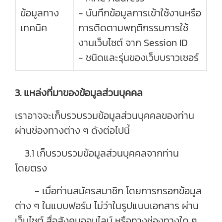
ข้อมูลทาง
- บันทึกข้อมูลการเข้าใช้งานหรือ
เทคนิค
การติดตามพฤติกรรมการใช้
งานเว็บไซต์ จาก Session ID
- ชนิดและรุ่นของเว็บบราวเซอร์
3. แหล่งที่มาของข้อมูลส่วนบุคคล
เราอาจจะเก็บรวบรวมข้อมูลส่วนบุคคลของท่าน
ผ่านช่องทางต่าง ๆ ดังต่อไปนี้
3.1 เก็บรวบรวมข้อมูลส่วนบุคคลจากท่าน
โดยตรง
- เมื่อท่านสมัครสมาชิก โดยการกรอกข้อมูล
ต่าง ๆ ในแบบฟอร์ม ไม่ว่าในรูปแบบเอกสาร ผ่าน
เว็บไซต์ สื่อสังคมออนไลน์ หรือทางช่องทางใด ๆ