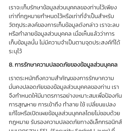
เราจะเก็บรักษาข้อมูลส่วนบุคคลของท่านไว้เพียง
เท่าที่กฎหมายกำหนดไว้หรือเท่าที่จำเป็นสำหรับ
วัตถุประสงค์ของการเก็บข้อมูลดังกล่าว เราจะลบ
หรือทำลายข้อมูลส่วนบุคคล เมื่อเห็นแล้วว่าการ
เก็บข้อมูลนั้น ไม่มีความจำเป็นตามจุดประสงค์ที่ได้
ระบุไว้
8. การรักษาความปลอดภัยของข้อมูลส่วนบุคคล
เราตระหนักถึงความสำคัญของการรักษาความ
มั่นคงปลอดภัยของข้อมูลส่วนบุคคลของท่าน เรา
จึงกำหนดให้มีมาตรการอย่างเหมาะสมเพื่อป้องกัน
การสูญหาย การเข้าถึง ทำลาย ใช้ เปลี่ยนแปลง
แก้ไขหรือเปิดเผยข้อมูลส่วนบุคคลโดยไม่ชอบด้วย
กฎหมาย รับรองความปลอดภัยทางอิเล็กทรอนิกส์
บนมาตรฐาน SSL (Security Socket Layer) ที่